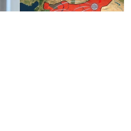
 Diplomasisi
" Müdahalesi
arşıtı silahlı grupların başlattığı operasyonlar