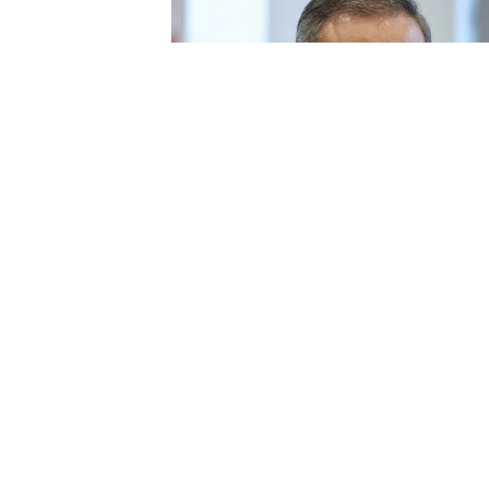
Ankara'dan Suriye Krizine "
Mekik
Suriye'nin kuzeybatısında rejim k