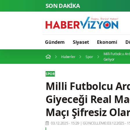
SON DAKİKA
Gündem
Siyaset
Ekonomi
D
Milli Futbolcu Ar
Haberler
Spor
Geliyor
SPOR
Milli Futbolcu A
Giyeceği Real Mad
Maçı Şifresiz Ola
03.12.2025 - 15:29
|
GÜNCELLEME:03.12.2025 - 15