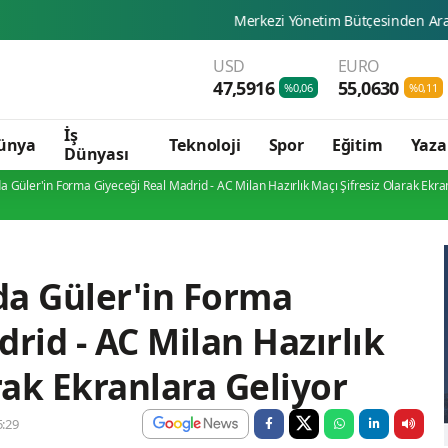
Merkezi Yönetim Bütçesinden Araştırma Geliştirm
USD
EURO
47,5916
55,0630
%0,06
%0,11
İş
ünya
Teknoloji
Spor
Eğitim
Yaza
Dünyası
da Güler'in Forma Giyeceği Real Madrid - AC Milan Hazırlık Maçı Şifresiz Olarak Ekra
rda Güler'in Forma
rid - AC Milan Hazırlık
rak Ekranlara Geliyor
:29