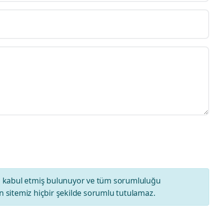
ı
kabul etmiş bulunuyor ve tüm sorumluluğu
 sitemiz hiçbir şekilde sorumlu tutulamaz.