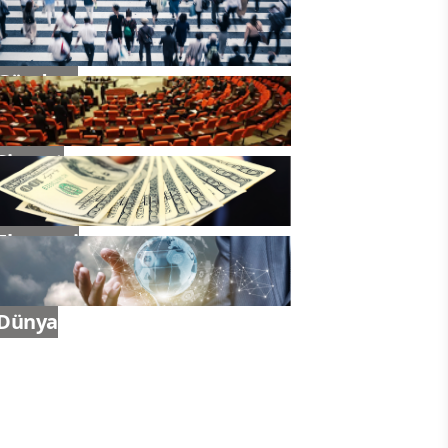
Gündem
Siyaset
Ekonomi
Dünya