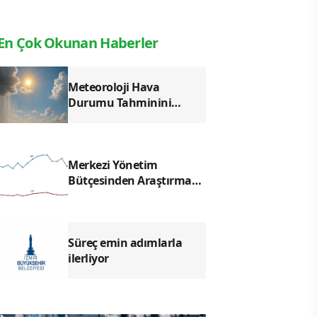
En Çok Okunan Haberler
Meteoroloji Hava
Durumu Tahminini
Açıkladı: Sıcaklıklar
Yüksek, Bazı Bölgelerde
Sağanak Bekleniyor
Merkezi Yönetim
Bütçesinden Araştırma
Geliştirme Faaliyetleri
İçin Ayrılan Ödenek ve
Harcamalar, 2026
Süreç emin adımlarla
ilerliyor