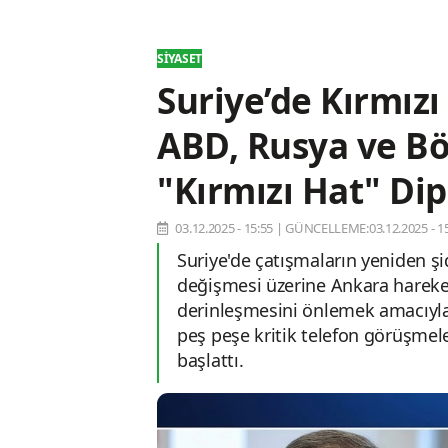
SIYASET
Suriye’de Kırmız
ABD, Rusya ve Bö
"Kırmızı Hat" Di
03.12.2025 - 15:55
|
GÜNCELLEME:03.12.2025 - 15
Suriye'de çatışmaların yeniden ş
değişmesi üzerine Ankara harekete
derinleşmesini önlemek amacıyla
peş peşe kritik telefon görüşmele
başlattı.