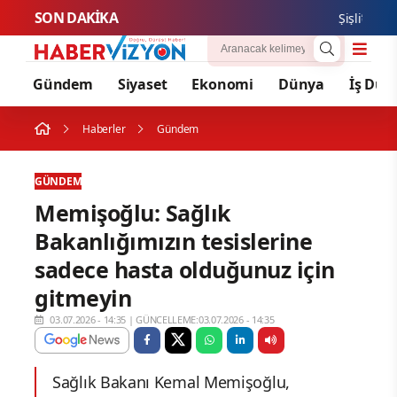
SON DAKİKA
Şişli’de Nilda 
Gündem
Siyaset
Ekonomi
Dünya
İş Dün
Haberler
Gündem
GÜNDEM
Memişoğlu: Sağlık
Bakanlığımızın tesislerine
sadece hasta olduğunuz için
gitmeyin
03.07.2026 - 14:35
|
GÜNCELLEME:03.07.2026 - 14:35
Sağlık Bakanı Kemal Memişoğlu,