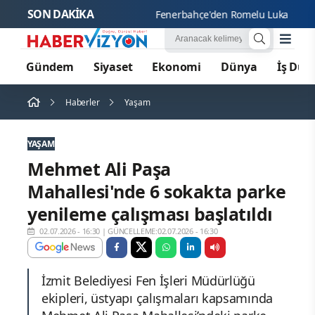
SON DAKİKA
Fenerb
Gündem
Siyaset
Ekonomi
Dünya
İş Dün
Haberler
Yaşam
YAŞAM
Mehmet Ali Paşa
Mahallesi'nde 6 sokakta parke
yenileme çalışması başlatıldı
02.07.2026 - 16:30
|
GÜNCELLEME:02.07.2026 - 16:30
İzmit Belediyesi Fen İşleri Müdürlüğü
ekipleri, üstyapı çalışmaları kapsamında