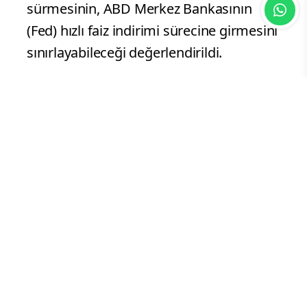
sürmesinin, ABD Merkez Bankasının
(Fed) hızlı faiz indirimi sürecine girmesini
sınırlayabileceği değerlendirildi.
Analizde, zayıf istihdam verileri ile aşağı
yönlü revizyonların dolar ve ABD tahvil
faizleri üzerinde baskı oluşturabileceği,
altın ve faiz hassasiyeti yüksek varlıkları
ise destekleyebileceği ifade edilirken,
işsizlik oranındaki gerileme ve ücret
artışlarının faiz indirimi beklentilerini
sınırladığı vurgulandı. İlk piyasa
tepkisinde EUR/USD paritesinin 1,1470’e,
ons altının 4.140 dolara, ons gümüşün