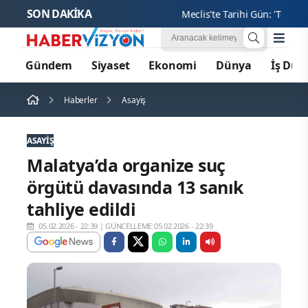
SON DAKİKA
Meclis'te Tarihi Gün: 'Terörsüz 
Gündem
Siyaset
Ekonomi
Dünya
İş Dün
Haberler
Asayiş
ASAYIŞ
Malatya’da organize suç
örgütü davasında 13 sanık
tahliye edildi
05.02.2026 - 22:39
|
GÜNCELLEME:05.02.2026 - 22:39