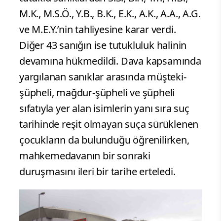
M.K., M.S.Ö., Y.B., B.K., E.K., A.K., A.A., A.G.
ve M.E.Y.’nin tahliyesine karar verdi.
Diğer 43 sanığın ise tutukluluk halinin
devamına hükmedildi. Dava kapsamında
yargılanan sanıklar arasında müşteki-
şüpheli, mağdur-şüpheli ve şüpheli
sıfatıyla yer alan isimlerin yanı sıra suç
tarihinde reşit olmayan suça sürüklenen
çocukların da bulunduğu öğrenilirken,
mahkemedavanın bir sonraki
duruşmasını ileri bir tarihe erteledi.