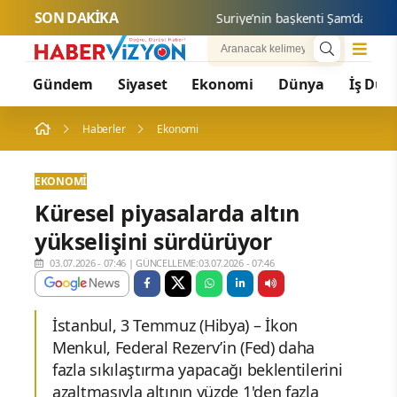
SON DAKİKA
Suriye’nin başkenti Şam’da yolcu ot
Gündem
Siyaset
Ekonomi
Dünya
İş Dün
Haberler
Ekonomi
EKONOMI
Küresel piyasalarda altın
yükselişini sürdürüyor
03.07.2026 - 07:46
|
GÜNCELLEME:03.07.2026 - 07:46
İstanbul, 3 Temmuz (Hibya) – İkon
Menkul, Federal Rezerv’in (Fed) daha
fazla sıkılaştırma yapacağı beklentilerini
azaltmasıyla altının yüzde 1'den fazla