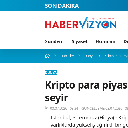
SON DAKİKA
Gündem
Siyaset
Ekonomi
D
Haberler
Dünya
Kripto Para Piya
DÜNYA
Kripto para piyas
seyir
03.07.2026 - 08:24
|
GÜNCELLEME:03.07.2026 - 08
İstanbul, 3 Temmuz (Hibya) - Kri
varlıklarda yükseliş ağırlıklı bir 