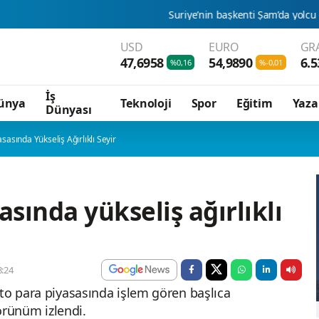
Suriye’nin başkenti Şam’da yolcu otobüsüne bombalı
USD
EURO
GR
47,6958
54,9890
6.5
%0,16
%-0,01
İş
ünya
Teknoloji
Spor
Eğitim
Yaza
Dünyası
sasında Yükseliş Ağırlıklı Seyir
asında yükseliş ağırlıklı
:24
pto para piyasasında işlem gören başlıca
görünüm izlendi.