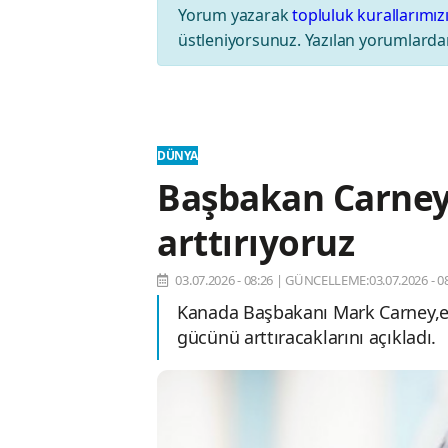
Yorum yazarak
topluluk kurallarımız
üstleniyorsunuz. Yazılan yorumlardan
DÜNYA
Başbakan Carney
arttırıyoruz
03.07.2026 - 08:26
|
GÜNCELLEME:03.07.2026 - 08
Kanada Başbakanı Mark Carney,en
gücünü arttıracaklarını açıkladı.