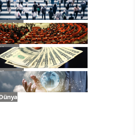
Gündem
Siyaset
Ekonomi
Dünya