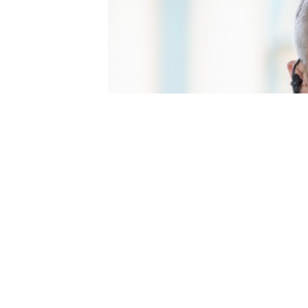
Kanada Başbakanı Mark Carney,Kanada