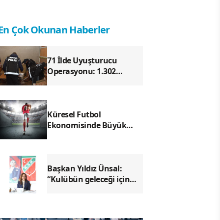
En Çok Okunan Haberler
71 İlde Uyuşturucu
Operasyonu: 1.302
Şüpheli Yakalandı, 844
Kişi Tutuklandı
Küresel Futbol
Ekonomisinde Büyük
Dönüşüm!
Başkan Yıldız Ünsal:
“Kulübün geleceği için
ortak irade
oluşturulmalı"