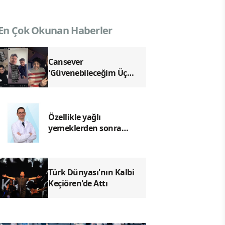
En Çok Okunan Haberler
Cansever
'Güvenebileceğim Üç
İnsandan Biri' Demişti:
Mahmut Görgen'den
Cansever'e Duygusal
Veda
Özellikle yağlı
yemeklerden sonra
başlıyorsa, gecikmeyin
Türk Dünyası'nın Kalbi
Keçiören'de Attı