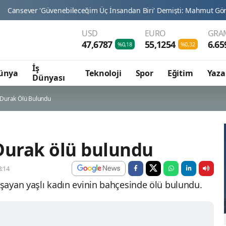
'Güvenebileceğim Üç İnsandan Biri' Demişti: Mahmut Görgen'den Ca
USD
EURO
GRAM
47,6787
55,1254
6.65
%0,18
%0,32
İş
ünya
Teknoloji
Spor
Eğitim
Yaza
Dünyası
 Durak Ölü Bulundu
Durak ölü bulundu
:14
aşayan yaşlı kadın evinin bahçesinde ölü bulundu.