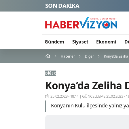
SON DAKİKA
Cansever 
Gündem
Siyaset
Ekonomi
D
Haberler
Diğer
Konya’da Zeliha
DIĞER
Konya’da Zeliha 
25.02.2023 - 18:14
|
GÜNCELLEME:25.02.2023 - 18
Konya’nın Kulu ilçesinde yalnız y