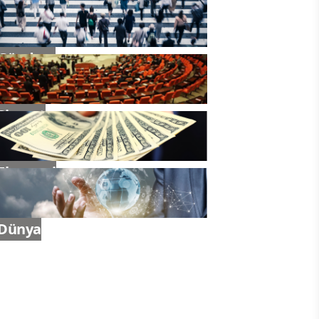
Gündem
Siyaset
Ekonomi
Dünya