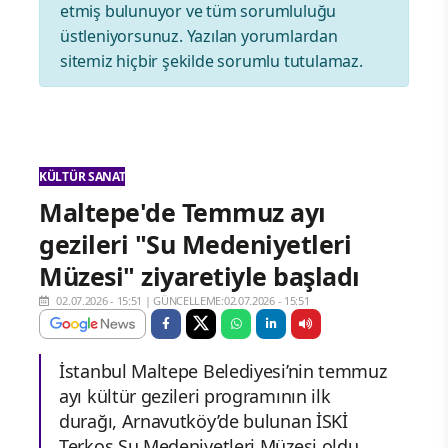
etmiş bulunuyor ve tüm sorumluluğu
üstleniyorsunuz. Yazılan yorumlardan
sitemiz hiçbir şekilde sorumlu tutulamaz.
KÜLTÜR SANAT
Maltepe'de Temmuz ayı
gezileri "Su Medeniyetleri
Müzesi" ziyaretiyle başladı
02.07.2026 - 15:51
|
GÜNCELLEME:02.07.2026 - 15:51
İstanbul Maltepe Belediyesi’nin temmuz
ayı kültür gezileri programının ilk
durağı, Arnavutköy’de bulunan İSKİ
Terkos Su Medeniyetleri Müzesi oldu.