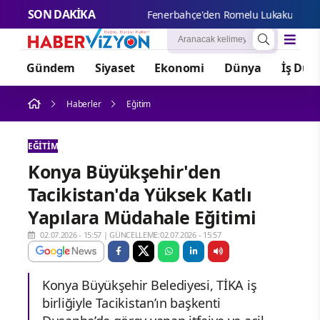
SON DAKİKA
Fenerbah
Gündem
Siyaset
Ekonomi
Dünya
İş Dün
Haberler
Eğitim
EĞITIM
Konya Büyükşehir'den
Tacikistan'da Yüksek Katlı
Yapılara Müdahale Eğitimi
02.07.2026 - 15:57
|
GÜNCELLEME:02.07.2026 - 15:57
Konya Büyükşehir Belediyesi, TİKA iş
birliğiyle Tacikistan’ın başkenti