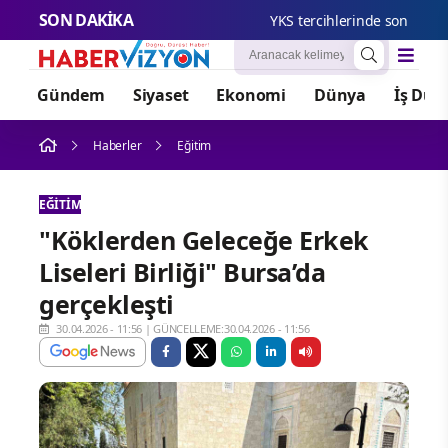
SON DAKİKA
YKS tercihlerinde son günler: Üni
Gündem
Siyaset
Ekonomi
Dünya
İş Dün
Haberler
Eğitim
EĞITIM
"Köklerden Geleceğe Erkek
Liseleri Birliği" Bursa’da
gerçekleşti
30.04.2026 - 11:56
|
GÜNCELLEME:30.04.2026 - 11:56