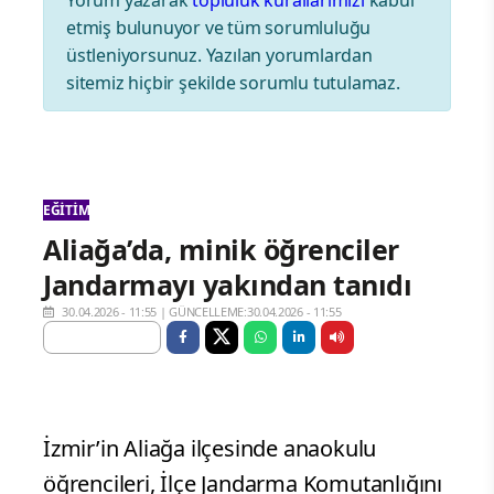
Yorum yazarak
topluluk kurallarımızı
kabul
etmiş bulunuyor ve tüm sorumluluğu
üstleniyorsunuz. Yazılan yorumlardan
sitemiz hiçbir şekilde sorumlu tutulamaz.
EĞITIM
Aliağa’da, minik öğrenciler
Jandarmayı yakından tanıdı
30.04.2026 - 11:55
|
GÜNCELLEME:30.04.2026 - 11:55
İzmir’in Aliağa ilçesinde anaokulu
öğrencileri, İlçe Jandarma Komutanlığını