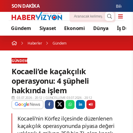
SON DAKİKA
Bilgesu Ere
Gündem
Siyaset
Ekonomi
Dünya
İş Dün
Haberler
Gündem
GÜNDEM
Kocaeli’de kaçakçılık
operasyonu: 4 şüpheli
hakkında işlem
03.07.2026 - 20:12
|
GÜNCELLEME:03.07.2026 - 20:12
Kocaeli’nin Körfez ilçesinde düzenlenen
kaçakçılık operasyonunda piyasa değeri