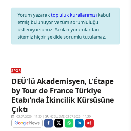
Yorum yazarak
topluluk kurallarımızı
kabul
etmiş bulunuyor ve tüm sorumluluğu
üstleniyorsunuz. Yazılan yorumlardan
sitemiz hiçbir şekilde sorumlu tutulamaz.
SPOR
DEÜ'lü Akademisyen, L'Étape
by Tour de France Türkiye
Etabı'nda İkincilik Kürsüsüne
Çıktı
03.07.2026 - 11:30
|
GÜNCELLEME:03.07.2026 - 11:30