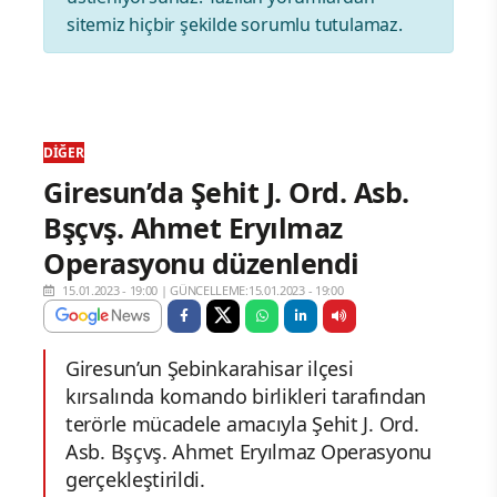
sitemiz hiçbir şekilde sorumlu tutulamaz.
DIĞER
Giresun’da Şehit J. Ord. Asb.
Bşçvş. Ahmet Eryılmaz
Operasyonu düzenlendi
15.01.2023 - 19:00
|
GÜNCELLEME:15.01.2023 - 19:00
Giresun’un Şebinkarahisar ilçesi
kırsalında komando birlikleri tarafından
terörle mücadele amacıyla Şehit J. Ord.
Asb. Bşçvş. Ahmet Eryılmaz Operasyonu
gerçekleştirildi.