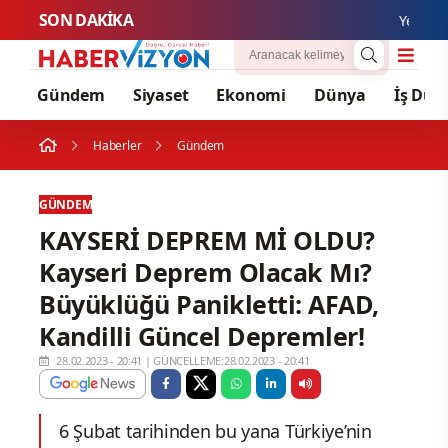
SON DAKİKA
Yerköy-Kays
Gündem
Siyaset
Ekonomi
Dünya
İş Dün
Haberler
Gündem
GÜNDEM
KAYSERİ DEPREM Mİ OLDU?
Kayseri Deprem Olacak Mı?
Büyüklüğü Panikletti: AFAD,
Kandilli Güncel Depremler!
28.02.2023 - 20:41
|
GÜNCELLEME:28.02.2023 - 20:41
6 Şubat tarihinden bu yana Türkiye’nin