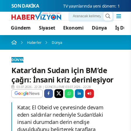
SON DAKİKA
TV yay
Gündem
Siyaset
Ekonomi
Dünya
İş Dün
Haberler
Dünya
DÜNYA
Katar’dan Sudan için BM’de
çağrı: İnsani kriz derinleşiyor
03.07.2026 - 22:28
|
GÜNCELLEME:03.07.2026 - 22:28
Katar, El Obeid ve çevresinde devam
eden saldırılar nedeniyle Sudan’daki
insani durumdan derin endişe
duyulduğunu belirterek taraflara