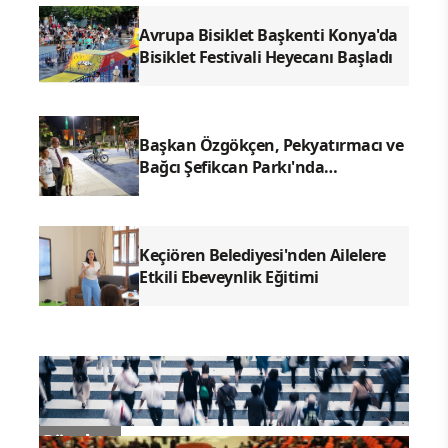
Avrupa Bisiklet Başkenti Konya'da
Bisiklet Festivali Heyecanı Başladı
Başkan Özgökçen, Pekyatırmacı ve
Bağcı Şefikcan Parkı'nda
Vatandaşlarla Bir Araya Geldi
Keçiören Belediyesi'nden Ailelere
Etkili Ebeveynlik Eğitimi
Gündem