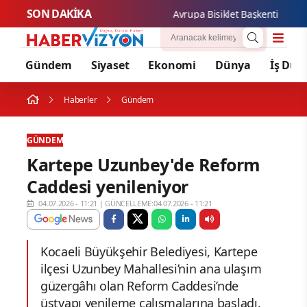
SON DAKİKA
Avrupa Bisiklet Başkenti Konya'da 
Gündem
Siyaset
Ekonomi
Dünya
İş Dün
Haberler
Gündem
GÜNDEM
Kartepe Uzunbey'de Reform
Caddesi yenileniyor
04.07.2026 - 11:21
|
GÜNCELLEME:04.07.2026 - 11:21
Kocaeli Büyükşehir Belediyesi, Kartepe
ilçesi Uzunbey Mahallesi’nin ana ulaşım
güzergâhı olan Reform Caddesi’nde
üstyapı yenileme çalışmalarına başladı.