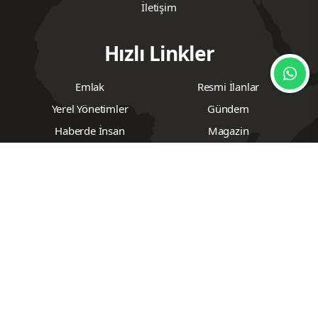
İletişim
Hızlı Linkler
Emlak
Resmi İlanlar
Yerel Yönetimler
Gündem
Haberde İnsan
Magazin
Yemek Tarifleri
Ev & Yaşam Rehberi
Bölge Tanıtım
Seyahat
Siyaset
Ekonomi
Dünya
İş Dünyası
Yaşam
Asayiş
Teknoloji
Sağlık
Spor
Eğitim
Kültür Sanat
Diğer