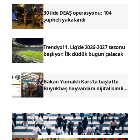
30 ilde DEAŞ operasyonu: 104
şüpheli yakalandı
Trendyol 1. Lig'de 2026-2027 sezonu
başlıyor: İlk düdük bugün çalacak
Bakan Yumaklı Kars'ta başlattı:
Büyükbaş hayvanlara dijital kimlik
dönemi geliyor
Gündem