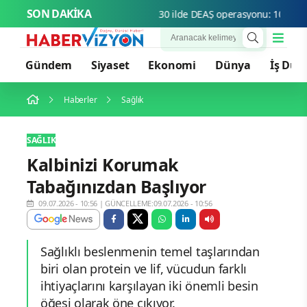
SON DAKİKA
30 ilde DEAŞ operasyonu: 104 şüphe
Gündem
Siyaset
Ekonomi
Dünya
İş Dün
Haberler
Sağlık
SAĞLIK
Kalbinizi Korumak
Tabağınızdan Başlıyor
09.07.2026 - 10:56
|
GÜNCELLEME:09.07.2026 - 10:56
Sağlıklı beslenmenin temel taşlarından
biri olan protein ve lif, vücudun farklı
ihtiyaçlarını karşılayan iki önemli besin
öğesi olarak öne çıkıyor.