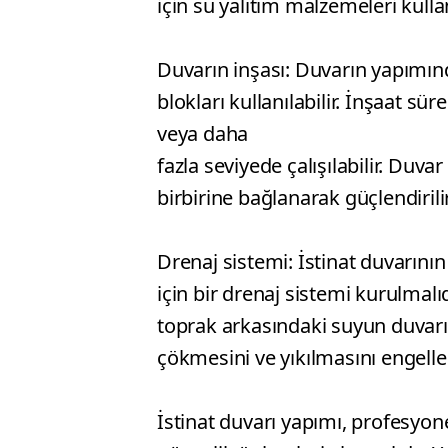
için su yalıtım malzemeleri kullanı
Duvarın inşası: Duvarın yapımınd
blokları kullanılabilir. İnşaat sü
veya daha
fazla seviyede çalışılabilir. Duvar 
birbirine bağlanarak güçlendirilir
Drenaj sistemi: İstinat duvarını
için bir drenaj sistemi kurulmalıd
toprak arkasındaki suyun duvarın
çökmesini ve yıkılmasını engeller
İstinat duvarı yapımı, profesyone