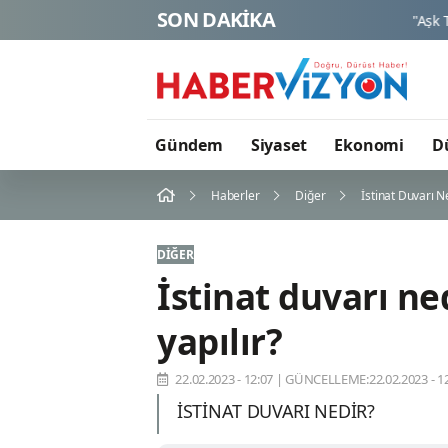
SON DAKİKA
Gündem
Siyaset
Ekonomi
D
Haberler
Diğer
İstinat Duvarı Ne
DIĞER
İstinat duvarı ned
yapılır?
22.02.2023 - 12:07
|
GÜNCELLEME:22.02.2023 - 12
İSTİNAT DUVARI NEDİR?