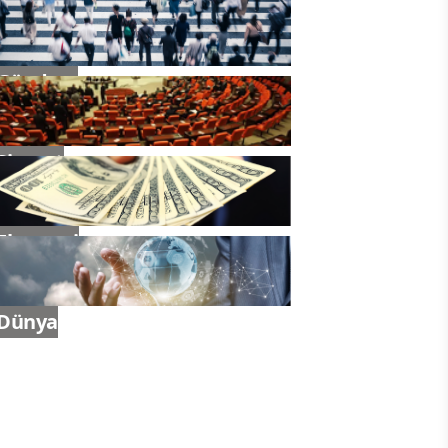
Gündem
Siyaset
Ekonomi
Dünya