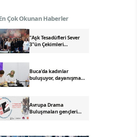
En Çok Okunan Haberler
"Aşk Tesadüfleri Sever
3"ün Çekimleri
İstanbul'da Tamamlandı!
Buca'da kadınlar
buluşuyor, dayanışma
güçleniyor
Avrupa Drama
Buluşmaları gençleri
İzmir'de