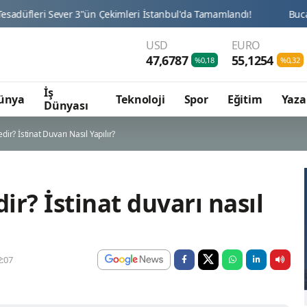
USD
EURO
47,6787
55,1254
%0,18
%0,32
İş
ünya
Teknoloji
Spor
Eğitim
Yaza
Dünyası
dir? İstinat Duvarı Nasıl Yapılır?
ir? İstinat duvarı nasıl
:07