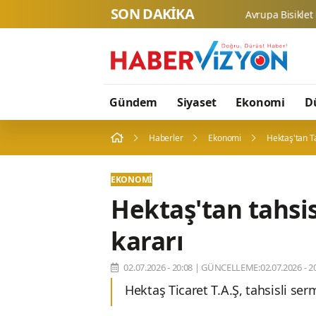
SON DAKİKA
Gündem
Siyaset
Ekonomi
D
Haberler
Ekonomi
Hektaş'tan Ta
EKONOMI
Hektaş'tan tahsis
kararı
02.07.2026 - 20:08
|
GÜNCELLEME:02.07.2026 - 20
Hektaş Ticaret T.A.Ş, tahsisli serm