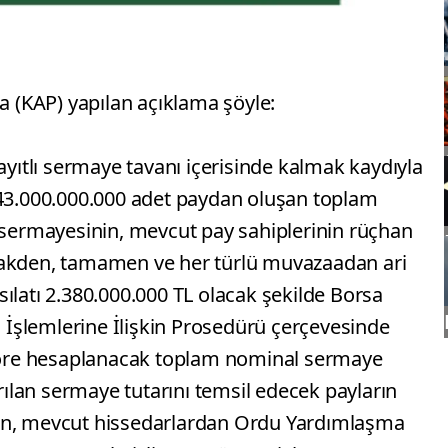
(KAP) yapılan açıklama şöyle:
ayıtlı sermaye tavanı içerisinde kalmak kaydıyla
843.000.000.000 adet paydan oluşan toplam
ş sermayesinin, mevcut pay sahiplerinin rüçhan
nakden, tamamen ve her türlü muvazaadan ari
ılatı 2.380.000.000 TL olacak şekilde Borsa
ış İşlemlerine İlişkin Prosedürü çerçevesinde
 göre hesaplanacak toplam nominal sermaye
ırılan sermaye tutarını temsil edecek payların
in, mevcut hissedarlardan Ordu Yardımlaşma