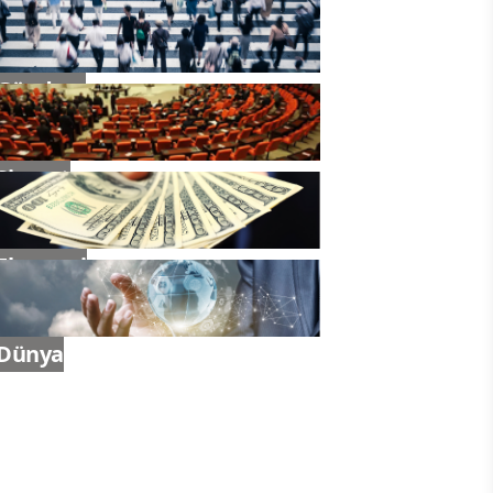
Gündem
Siyaset
Ekonomi
Dünya