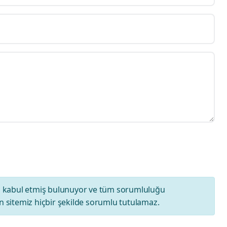
ı
kabul etmiş bulunuyor ve tüm sorumluluğu
 sitemiz hiçbir şekilde sorumlu tutulamaz.