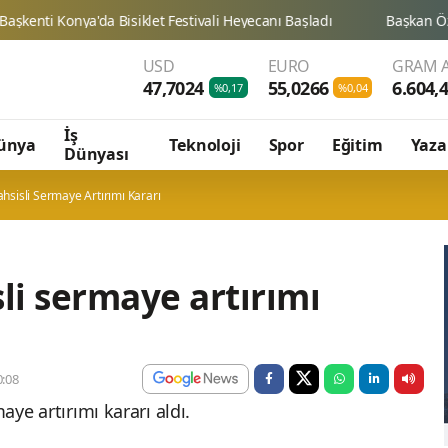
USD
EURO
GRAM A
47,7024
55,0266
6.604,
%0,17
%0,04
İş
ünya
Teknoloji
Spor
Eğitim
Yaza
Dünyası
hsisli Sermaye Artırımı Kararı
li sermaye artırımı
:08
aye artırımı kararı aldı.