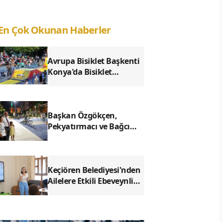
En Çok Okunan Haberler
Avrupa Bisiklet Başkenti
Konya'da Bisiklet
Festivali Heyecanı Başladı
Başkan Özgökçen,
Pekyatırmacı ve Bağcı
Şefikcan Parkı'nda
Vatandaşlarla Bir Araya
Geldi
Keçiören Belediyesi'nden
Ailelere Etkili Ebeveynlik
Eğitimi