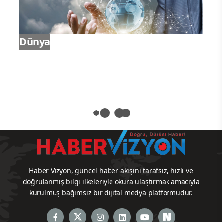
Ekonomi
Dünya
Haber Vizyon, güncel haber akışını tarafsız, hızlı ve
doğrulanmış bilgi ilkeleriyle okura ulaştırmak amacıyla
kurulmuş bağımsız bir dijital medya platformudur.