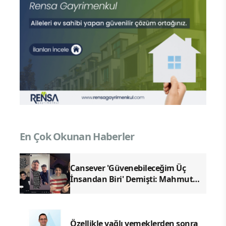
En Çok Okunan Haberler
Cansever 'Güvenebileceğim Üç
İnsandan Biri' Demişti: Mahmut
Görgen'den Cansever'e Duygusal
Veda
Özellikle yağlı yemeklerden sonra