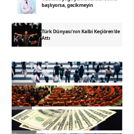
başlıyorsa, gecikmeyin
Türk Dünyası'nın Kalbi Keçiören'de
Attı
Gündem
Siyaset