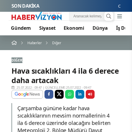
SON DAKİKA
Cansever
Gündem
Siyaset
Ekonomi
Dünya
İş Dün
Haberler
Diğer
DIĞER
Hava sıcaklıkları 4 ila 6 derece
daha artacak
25.07.2022 - 09:47
|
GÜNCELLEME:25.07.2022 - 09:47
Çarşamba gününe kadar hava
sıcaklıklarının mevsim normallerinin 4
ila 6 derece üzerinde olacağını belirten
Meteoroloji 2. Bölge Müdürü Davut