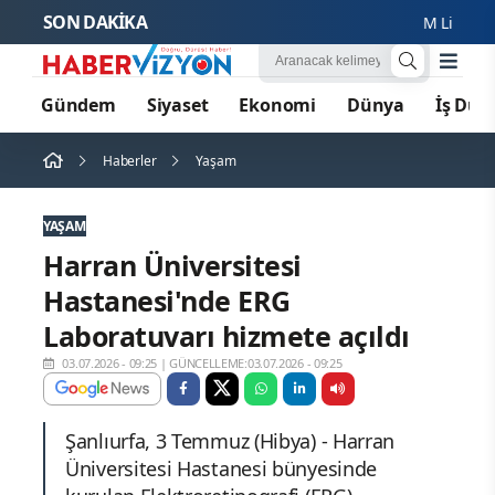
SON DAKİKA
M Lisa ve Dolu
Gündem
Siyaset
Ekonomi
Dünya
İş Dün
Haberler
Yaşam
YAŞAM
Harran Üniversitesi
Hastanesi'nde ERG
Laboratuvarı hizmete açıldı
03.07.2026 - 09:25
|
GÜNCELLEME:03.07.2026 - 09:25
Şanlıurfa, 3 Temmuz (Hibya) - Harran
Üniversitesi Hastanesi bünyesinde