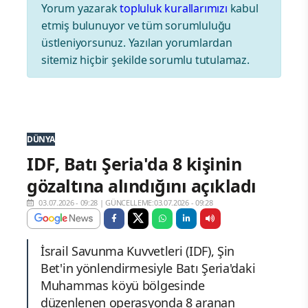
Yorum yazarak
topluluk kurallarımızı
kabul
etmiş bulunuyor ve tüm sorumluluğu
üstleniyorsunuz. Yazılan yorumlardan
sitemiz hiçbir şekilde sorumlu tutulamaz.
DÜNYA
IDF, Batı Şeria'da 8 kişinin
gözaltına alındığını açıkladı
03.07.2026 - 09:28
|
GÜNCELLEME:03.07.2026 - 09:28
İsrail Savunma Kuvvetleri (IDF), Şin
Bet'in yönlendirmesiyle Batı Şeria'daki
Muhammas köyü bölgesinde
düzenlenen operasyonda 8 aranan