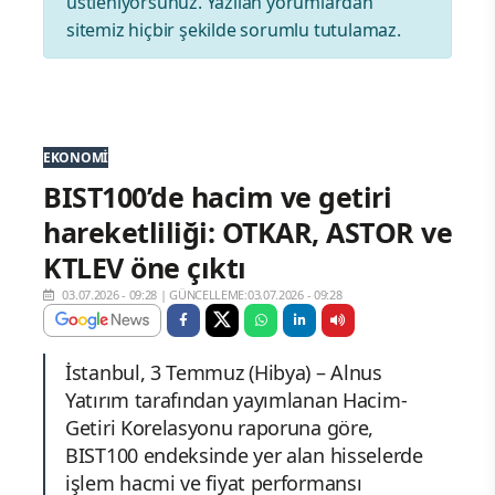
üstleniyorsunuz. Yazılan yorumlardan
sitemiz hiçbir şekilde sorumlu tutulamaz.
EKONOMI
BIST100’de hacim ve getiri
hareketliliği: OTKAR, ASTOR ve
KTLEV öne çıktı
03.07.2026 - 09:28
|
GÜNCELLEME:03.07.2026 - 09:28
İstanbul, 3 Temmuz (Hibya) – Alnus
Yatırım tarafından yayımlanan Hacim-
Getiri Korelasyonu raporuna göre,
BIST100 endeksinde yer alan hisselerde
işlem hacmi ve fiyat performansı