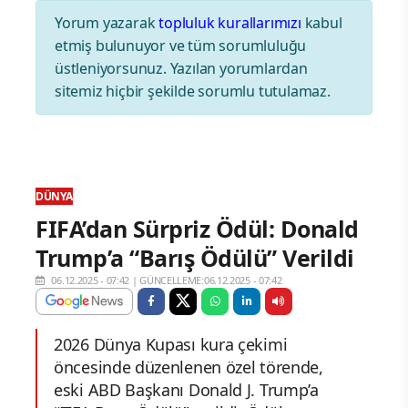
Yorum yazarak
topluluk kurallarımızı
kabul
etmiş bulunuyor ve tüm sorumluluğu
üstleniyorsunuz. Yazılan yorumlardan
sitemiz hiçbir şekilde sorumlu tutulamaz.
DÜNYA
FIFA’dan Sürpriz Ödül: Donald
Trump’a “Barış Ödülü” Verildi
06.12.2025 - 07:42
|
GÜNCELLEME:06.12.2025 - 07:42
2026 Dünya Kupası kura çekimi
öncesinde düzenlenen özel törende,
eski ABD Başkanı Donald J. Trump’a