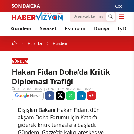
SON DAKİKA
Çocuk adalet
Gündem
Siyaset
Ekonomi
Dünya
İş Dün
Haberler
Gündem
GÜNDEM
Hakan Fidan Doha’da Kritik
Diplomasi Trafiği
06.12.2025 - 07:27
|
GÜNCELLEME:06.12.2025 - 07:27
Dışişleri Bakanı Hakan Fidan, dün
akşam Doha Forumu için Katar’a
giderek kritik temaslara başladı.
Gündem, Gazze’de kalıcı ateşkes ve