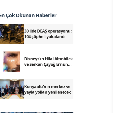
En Çok Okunan Haberler
30 ilde DEAŞ operasyonu:
104 şüpheli yakalandı
Disney+'ın Hilal Altınbilek
ve Serkan Çayoğlu'nun
Başrollerinde Yer Aldığı
"Öngörü" Filminin Teaser
Afişleri ve Merak
Uyandıran İlk Tanıtımı
Konyaaltı'nın merkez ve
Yayımlandı
yayla yolları yenilenecek