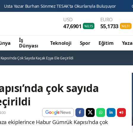
 Burhan Sönmez TESAK'ta Okurlarıyla Buluşuyor
Genç KOMEK Ya
USD
EURO
47,6901
55,1733
%0,15
%0,31
İş
ünya
Teknoloji
Spor
Eğitim
Yaza
Dünyası
apısı’nda Çok Sayıda Kaçak Eşya Ele Geçirildi
pısı’nda çok sayıda
çirildi
:00
za ekiplerince Habur Gümrük Kapısı’nda çok