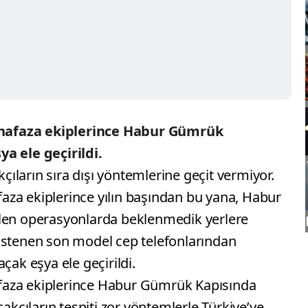
hafaza ekiplerince Habur Gümrük
a ele geçirildi.
ların sıra dışı yöntemlerine geçit vermiyor.
za ekiplerince yılın başından bu yana, Habur
ilen operasyonlarda beklenmedik yerlere
istenen son model cep telefonlarından
çak eşya ele geçirildi.
faza ekiplerince Habur Gümrük Kapısında
çakçıların tespiti zor yöntemlerle Türkiye’ye