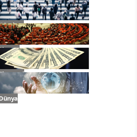
Gündem
Siyaset
Ekonomi
Dünya