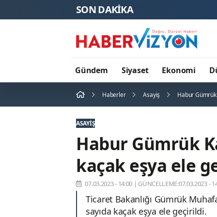
SON DAKİKA
Usta Yazar
Gündem
Siyaset
Ekonomi
D
Haberler
Asayiş
Habur Gümrük K
ASAYIŞ
Habur Gümrük Ka
kaçak eşya ele ge
07.03.2023 - 14:00
|
GÜNCELLEME:07.03.2023 - 14
Ticaret Bakanlığı Gümrük Muhafa
sayıda kaçak eşya ele geçirildi.