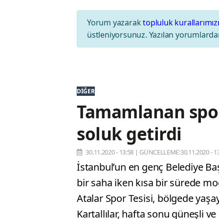
Yorum yazarak
topluluk kurallarımız
üstleniyorsunuz. Yazılan yorumlardan
DIĞER
Tamamlanan spor 
soluk getirdi
30.11.2020 - 13:58
|
GÜNCELLEME:30.11.2020 - 13
İstanbul’un en genç Belediye B
bir saha iken kısa bir sürede m
Atalar Spor Tesisi, bölgede yaşay
Kartallılar, hafta sonu güneşli ve