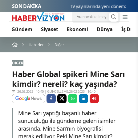
SON DAKİKA
TV yayınlarında yeni dönem: 15 Ağus
Gündem
Siyaset
Ekonomi
Dünya
İş Dün
Haberler
Diğer
DIĞER
Haber Global spikeri Mine Sarı
kimdir? nereli? kaç yaşında?
26.02.2023 - 10:40
|
GÜNCELLEME:26.02.2023 - 10:40
Mine Sarı yaptığı başarılı haber
sunuculuğu ile gündeme gelen isimler
arasında. Mine Sarı’nın biyografisi
merak ediliyor. Peki Mine Sarı kimdir?