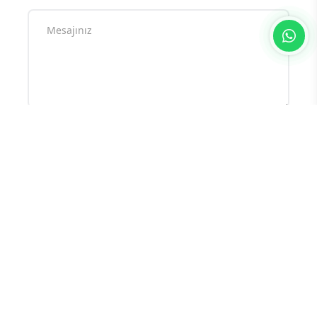
Yorum yazarak
topluluk kurallarımızı
kabul
etmiş bulunuyor ve tüm sorumluluğu
üstleniyorsunuz. Yazılan yorumlardan
sitemiz hiçbir şekilde sorumlu tutulamaz.