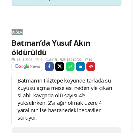
DIĞER
Batman’da Yusuf Akın
öldürüldü
13.11.2022 - 17:19
|
GÜNCELLEME:13.11.2022 - 17:19
Batman’ın İkiztepe köyünde tarlada su
kuyusu açma meselesi nedeniyle çıkan
silahlı kavgada ölü sayısı 4’e
yükselirken, 2’si ağır olmak üzere 4
yaralının ise hastanedeki tedavileri
sürüyor.