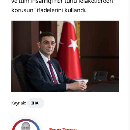
ve tüm insanlığı her türlü felaketlerden
korusun" ifadelerini kullandı.
Kaynak:
IHA
Ersin Topcu