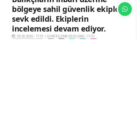
bölgeye sahil güvenlik ekipleri
sevk edildi. Ekiplerin
incelemesi devam ediyor.
05.02.2026 - 11:51
|
GÜNCELLEME:05.02.2026 - 11:51
Arnavutköy Karaburun açıklarında
balıkçılar denizde insansız hava aracı
olduğu düşünülen bir cisim bulundu.
Balıkçıların ihbarı üzerine bölgeye sahil
güvenlik ekipleri sevk edildi. Ekiplerin
incelemesi devam ediyor.