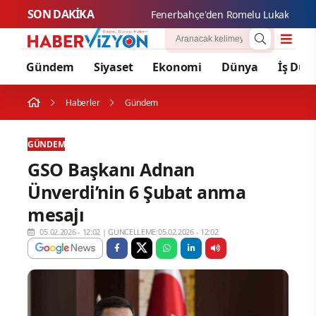
SON DAKİKA
Fenerba
Gündem
Siyaset
Ekonomi
Dünya
İş Dün
Haberler
Gündem
GÜNDEM
GSO Başkanı Adnan
Ünverdi’nin 6 Şubat anma
mesajı
05.02.2026 - 12:02
|
GÜNCELLEME:05.02.2026 - 12:02