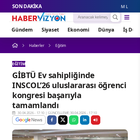
SON DAKİKA
M Lisa ve Dolu
Gündem
Siyaset
Ekonomi
Dünya
İş Dün
Haberler
Eğitim
EĞITIM
GİBTÜ Ev sahipliğinde
INSCOL’26 uluslararası öğrenci
kongresi başarıyla
tamamlandı
30.04.2026 - 17:10
|
GÜNCELLEME:30.04.2026 - 17:10