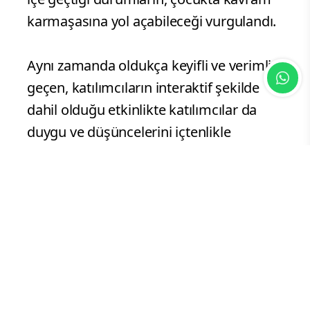
karmaşasına yol açabileceği vurgulandı.
Aynı zamanda oldukça keyifli ve verimli
geçen, katılımcıların interaktif şekilde
dahil olduğu etkinlikte katılımcılar da
duygu ve düşüncelerini içtenlikle
paylaştı.
Söyleşi boyunca günlük yaşam
deneyimlerini aktaran kadınlar, ister ev
kadını ister çalışan kadın olsun, benzer
sorumluluklar ve zorluklarla karşı
karşıya kaldıklarını ifade etti. Bu
kapsamda, aile içindeki sorumlulukların