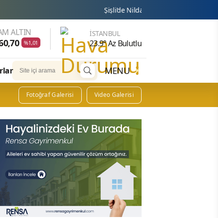
Şişli’de Nilda Müge Şahin cinayeti: Silahlı saldırı
AM ALTIN
İSTANBUL
60,70
23.9° Az Bulutlu
%1,01
MENU
rlar
Fotoğraf Galerisi
Video Galerisi