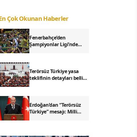
En Çok Okunan Haberler
Fenerbahçe’den
Şampiyonlar Ligi’nde
kritik galibiyet: Sturm
Graz’ı 2-0 geçti
Terörsüz Türkiye yasa
teklifinin detayları belli
oldu: Hangi suçlar
kapsam dışında kalacak?
Erdoğan’dan “Terörsüz
Türkiye” mesajı: Milli
birlik ve huzur vurgusu