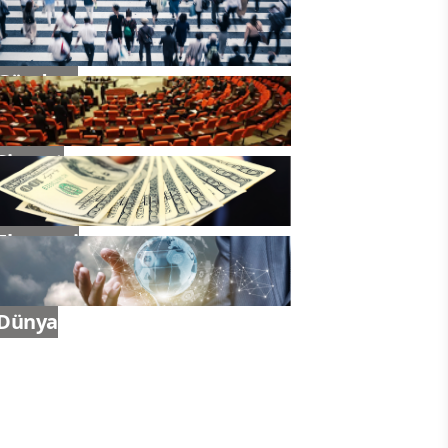
Gündem
Siyaset
Ekonomi
Dünya