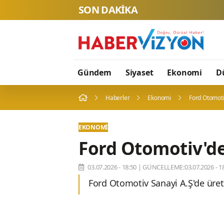
SON DAKİKA
Gündem
Siyaset
Ekonomi
D
Haberler
Ekonomi
Ford Otomoti
EKONOMI
Ford Otomotiv'de
03.07.2026 - 18:50
|
GÜNCELLEME:03.07.2026 - 18
Ford Otomotiv Sanayi A.Ş'de üret