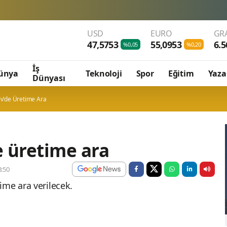
USD
EURO
GR
47,5753
55,0953
6.5
%0,05
%0,20
İş
ünya
Teknoloji
Spor
Eğitim
Yaza
Dünyası
v'de Üretime Ara
 üretime ara
:50
ime ara verilecek.