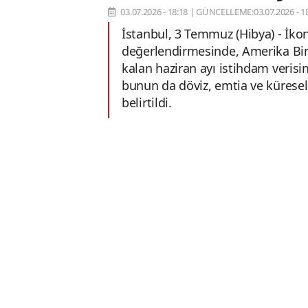
03.07.2026 - 18:18
|
GÜNCELLEME:03.07.2026 - 18
İstanbul, 3 Temmuz (Hibya) - İk
değerlendirmesinde, Amerika Birle
kalan haziran ayı istihdam verisinin
bunun da döviz, emtia ve küresel 
belirtildi.