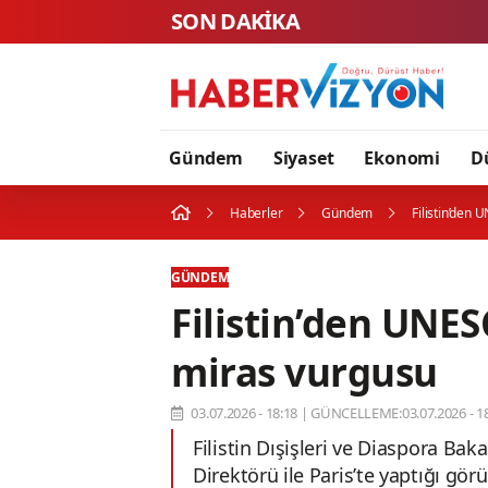
SON DAKİKA
Gündem
Siyaset
Ekonomi
D
Haberler
Gündem
Filistin’den 
GÜNDEM
Filistin’den UNESC
miras vurgusu
03.07.2026 - 18:18
|
GÜNCELLEME:03.07.2026 - 18
Filistin Dışişleri ve Diaspora B
Direktörü ile Paris’te yaptığı gör