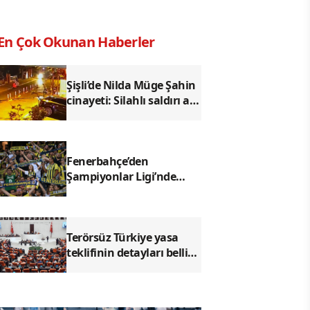
En Çok Okunan Haberler
Şişli’de Nilda Müge Şahin
cinayeti: Silahlı saldırı anı
kameraya yansıdı
Fenerbahçe’den
Şampiyonlar Ligi’nde
kritik galibiyet: Sturm
Graz’ı 2-0 geçti
Terörsüz Türkiye yasa
teklifinin detayları belli
oldu: Hangi suçlar
kapsam dışında kalacak?