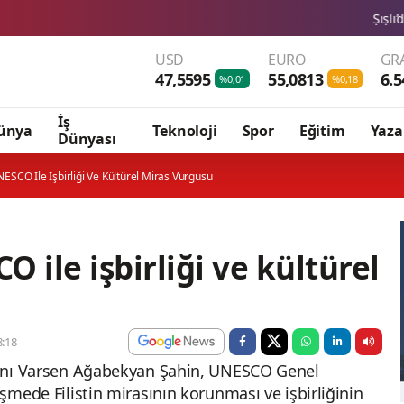
Şişli’de Nilda Müge Şah
USD
EURO
GR
47,5595
55,0813
6.5
%0,01
%0,18
İş
ünya
Teknoloji
Spor
Eğitim
Yaza
Dünyası
UNESCO Ile Işbirliği Ve Kültürel Miras Vurgusu
O ile işbirliği ve kültürel
:18
akanı Varsen Ağabekyan Şahin, UNESCO Genel
üşmede Filistin mirasının korunması ve işbirliğinin