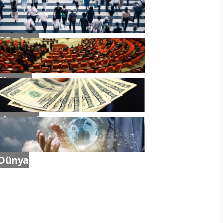
Gündem
Siyaset
Ekonomi
Dünya