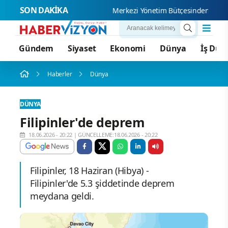
SON DAKİKA
Merkezi Yönetim Bütçesinden Araştırm
Gündem
Siyaset
Ekonomi
Dünya
İş Dün
Haberler
Dünya
DÜNYA
Filipinler'de deprem
18.06.2026 - 20:22
|
GÜNCELLEME:18.06.2026 - 20:22
Filipinler, 18 Haziran (Hibya) -
Filipinler'de 5.3 şiddetinde deprem
meydana geldi.