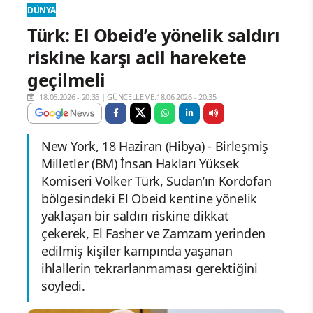
DÜNYA
Türk: El Obeid’e yönelik saldırı
riskine karşı acil harekete
geçilmeli
18.06.2026 - 20:35
|
GÜNCELLEME:18.06.2026 - 20:35
New York, 18 Haziran (Hibya) - Birleşmiş
Milletler (BM) İnsan Hakları Yüksek
Komiseri Volker Türk, Sudan’ın Kordofan
bölgesindeki El Obeid kentine yönelik
yaklaşan bir saldırı riskine dikkat
çekerek, El Fasher ve Zamzam yerinden
edilmiş kişiler kampında yaşanan
ihlallerin tekrarlanmaması gerektiğini
söyledi.