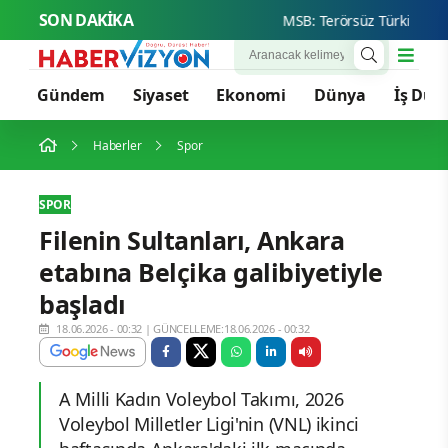
SON DAKİKA
MSB: Terörsüz Türkiye Vizyo
Gündem
Siyaset
Ekonomi
Dünya
İş Dün
Haberler
Spor
SPOR
Filenin Sultanları, Ankara
etabına Belçika galibiyetiyle
başladı
18.06.2026 - 00:32
|
GÜNCELLEME:18.06.2026 - 00:32
A Milli Kadın Voleybol Takımı, 2026
Voleybol Milletler Ligi'nin (VNL) ikinci