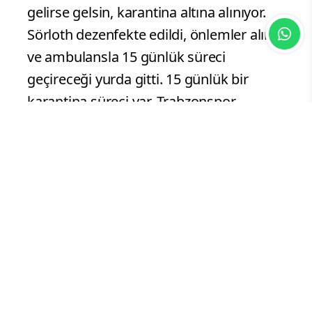
gelirse gelsin, karantina altına alınıyor.
Sörloth dezenfekte edildi, önlemler alındı
ve ambulansla 15 günlük süreci
geçireceği yurda gitti. 15 günlük bir
karantina süreci var. Trabzonspor
kulübünün hiçbir yöneticisi, ‘Bu şartlarda
ligler oynanmaz, ligler tescil edilsin’
demedi. 2 gün önce bir kulübün
yöneticisi, ‘Bu sene ligler yok sayılsın’
diyebiliyor. Bu söylenecek laf mı Allah
aşkına? Kulüplerin en önemli gelir
kalemi, yayın gelirleri. Bunlar da maç
oynandığı takdirde ödenen paralar.
Maçların bir an evvel oynanması finansal