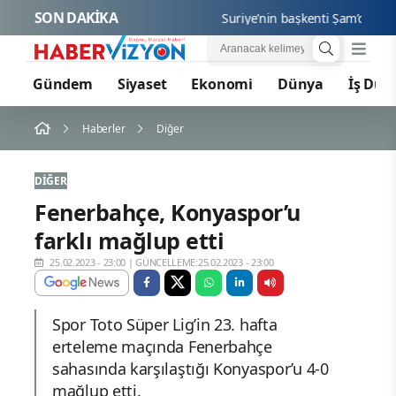
SON DAKİKA
Suriye’nin başkenti Şam’da yolcu 
Gündem
Siyaset
Ekonomi
Dünya
İş Dün
Haberler
Diğer
DIĞER
Fenerbahçe, Konyaspor’u
farklı mağlup etti
25.02.2023 - 23:00
|
GÜNCELLEME:25.02.2023 - 23:00
Spor Toto Süper Lig’in 23. hafta
erteleme maçında Fenerbahçe
sahasında karşılaştığı Konyaspor’u 4-0
mağlup etti.