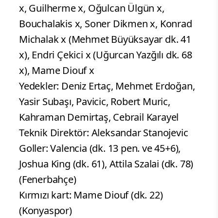
x, Guilherme x, Oğulcan Ülgün x,
Bouchalakis x, Soner Dikmen x, Konrad
Michalak x (Mehmet Büyüksayar dk. 41
x), Endri Çekici x (Uğurcan Yazğılı dk. 68
x), Mame Diouf x
Yedekler: Deniz Ertaç, Mehmet Erdoğan,
Yasir Subaşı, Pavicic, Robert Muric,
Kahraman Demirtaş, Cebrail Karayel
Teknik Direktör: Aleksandar Stanojevic
Goller: Valencia (dk. 13 pen. ve 45+6),
Joshua King (dk. 61), Attila Szalai (dk. 78)
(Fenerbahçe)
Kırmızı kart: Mame Diouf (dk. 22)
(Konyaspor)