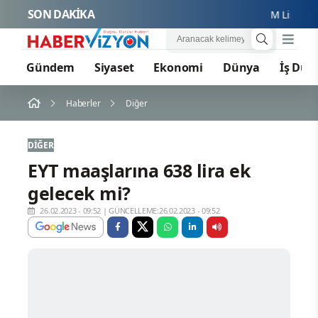
SON DAKİKA
M Lisa ve Dolu
Gündem
Siyaset
Ekonomi
Dünya
İş Dün
Haberler
Diğer
DIĞER
EYT maaşlarına 638 lira ek
gelecek mi?
26.02.2023 - 09:52
|
GÜNCELLEME:26.02.2023 - 09:52