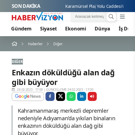
SON DAKİKA
Karam
Gündem
Siyaset
Ekonomi
Dünya
İş Dün
Haberler
Diğer
DIĞER
Enkazın döküldüğü alan dağ
gibi büyüyor
24.02.2023 - 17:00
|
GÜNCELLEME:24.02.2023 - 17:00
Kahramanmaraş merkezli depremler
nedeniyle Adıyaman’da yıkılan binaların
enkazının döküldüğü alan dağ gibi
büyüyor.