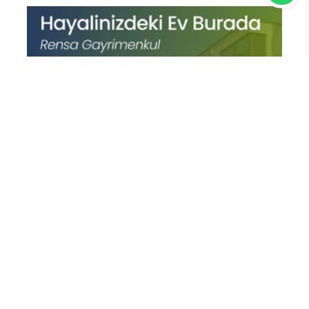
En Çok Okunan Haberler
Cansever 'Güvenebileceğim Üç
İnsandan Biri' Demişti: Mahmut
Görgen'den Cansever'e Duygusal