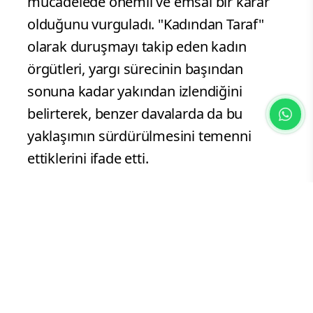
mücadelede önemli ve emsal bir karar
olduğunu vurguladı. "Kadından Taraf"
olarak duruşmayı takip eden kadın
örgütleri, yargı sürecinin başından
sonuna kadar yakından izlendiğini
belirterek, benzer davalarda da bu
yaklaşımın sürdürülmesini temenni
ettiklerini ifade etti.
Açıklamalarda ayrıca, dava sürecine
katkı sunan avukatlara, dayanışma
gösteren sivil toplum örgütlerine ve
süreci sahiplenen herkese teşekkür
edildi. Karar duruşması, kadın