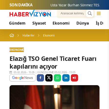
SON DAKİKA
Usta Yaz
Gündem
Siyaset
Ekonomi
Dünya
İş Dün
Haberler
Ekonomi
EKONOMI
Elazığ TSO Genel Ticaret Fuarı
kapılarını açıyor
05.02.2026 - 15:05
|
GÜNCELLEME:05.02.2026 - 15:05