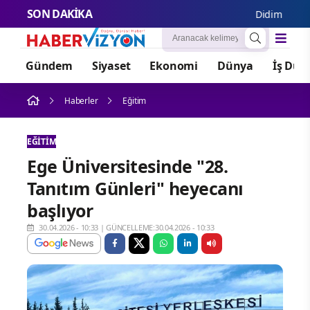
SON DAKİKA
Didim Belediyesi
Gündem
Siyaset
Ekonomi
Dünya
İş Dün
Haberler
Eğitim
EĞITIM
Ege Üniversitesinde "28.
Tanıtım Günleri" heyecanı
başlıyor
30.04.2026 - 10:33
|
GÜNCELLEME:30.04.2026 - 10:33