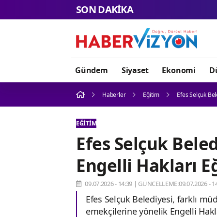
SON DAKİKA
Gündem
Siyaset
Ekonomi
D
Haberler
Eğitim
Efes Selçuk Bel
EĞITIM
Efes Selçuk Bele
Engelli Hakları E
09.07.2026 - 14:39
|
GÜNCELLEME:09.07.2026 - 14
Efes Selçuk Belediyesi, farklı mü
emekçilerine yönelik Engelli Hakl