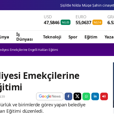
Şişli’de Nilda Müge Şahin cinayeti: Silahlı saldırı 
USD
EURO
GR
47,5846
55,0637
6.5
%0,05
%0,14
İş
ünya
Teknoloji
Spor
Eğitim
Yaza
Dünyası
ediyesi Emekçilerine Engelli Hakları Eğitimi
diyesi Emekçilerine
ğitimi
:39
dürlük ve birimlerde görev yapan belediye
arı Eğitimi düzenledi.