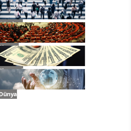
Gündem
Siyaset
Ekonomi
Dünya