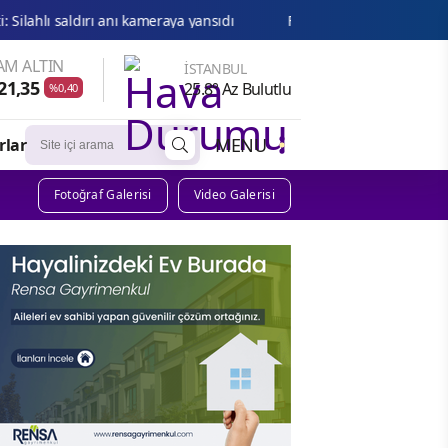
anı kameraya yansıdı
Fenerbahçe’den Şampiyonlar Ligi’nde kritik 
AM ALTIN
İSTANBUL
21,35
25.8° Az Bulutlu
%0,40
MENU
rlar
Fotoğraf Galerisi
Video Galerisi