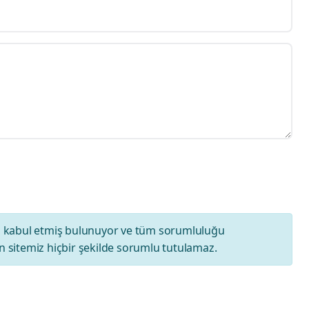
ı
kabul etmiş bulunuyor ve tüm sorumluluğu
 sitemiz hiçbir şekilde sorumlu tutulamaz.