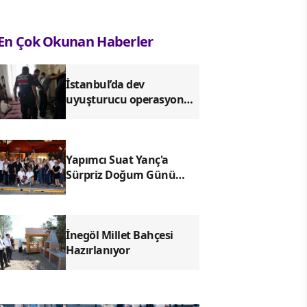
En Çok Okunan Haberler
İstanbul’da dev
uyuşturucu operasyonu:
257 bin 850 hap ele
geçirildi, 2 şüpheli
tutuklandı
Yapımcı Suat Yanç'a
Sürpriz Doğum Günü
Kutlaması!
İnegöl Millet Bahçesi
Hazırlanıyor