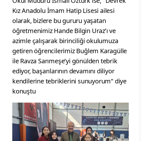
Okul Müdürü İsmail Öztürk ise," Devrek
Kız Anadolu İmam Hatip Lisesi ailesi
olarak, bizlere bu gururu yaşatan
öğretmenimiz Hande Bilgin Uraz’ı ve
azimle çalışarak birinciliği okulumuza
getiren öğrencilerimiz Buğlem Karagülle
ile Ravza Sarımeşe’yi gönülden tebrik
ediyor, başarılarının devamını diliyor
kendilerine tebriklerini sunuyorum" diye
konuştu