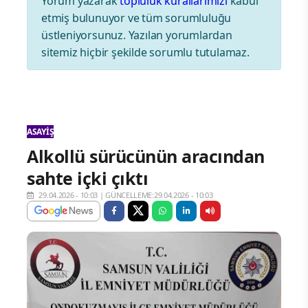
Yorum yazarak
topluluk kurallarımızı
kabul
etmiş bulunuyor ve tüm sorumluluğu
üstleniyorsunuz. Yazılan yorumlardan
sitemiz hiçbir şekilde sorumlu tutulamaz.
ASAYIŞ
Alkollü sürücünün aracından
sahte içki çıktı
29.04.2026 - 10:03
|
GÜNCELLEME:29.04.2026 - 10:03