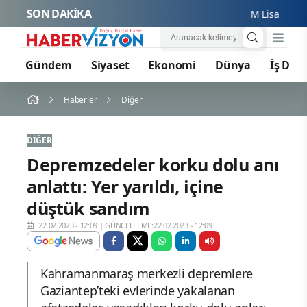
SON DAKİKA
M Lisa ve Dolu K
Gündem
Siyaset
Ekonomi
Dünya
İş Dün
Haberler
Diğer
DIĞER
Depremzedeler korku dolu anı
anlattı: Yer yarıldı, içine
düştük sandım
22.02.2023 - 12:09
|
GÜNCELLEME:22.02.2023 - 12:09
Kahramanmaraş merkezli depremlere
Gaziantep’teki evlerinde yakalanan