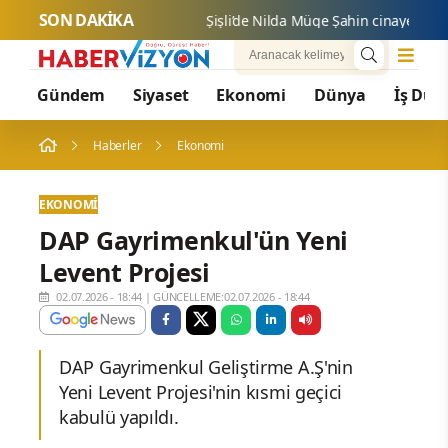
SON DAKİKA
Şişli’de
Gündem
Siyaset
Ekonomi
Dünya
İş Dün
Haberler
Ekonomi
EKONOMI
DAP Gayrimenkul'ün Yeni
Levent Projesi
02.07.2026 - 18:44
|
GÜNCELLEME:02.07.2026 - 18:44
DAP Gayrimenkul Geliştirme A.Ş'nin
Yeni Levent Projesi'nin kısmi geçici
kabulü yapıldı.