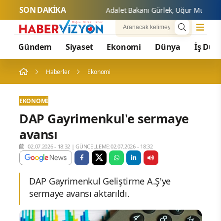
SON DAKİKA
Adalet 
Gündem
Siyaset
Ekonomi
Dünya
İş Dün
Haberler
Ekonomi
EKONOMI
DAP Gayrimenkul'e sermaye
avansı
02.07.2026 - 18:32
|
GÜNCELLEME:02.07.2026 - 18:32
DAP Gayrimenkul Geliştirme A.Ş'ye
sermaye avansı aktarıldı.