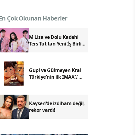
En Çok Okunan Haberler
M Lisa ve Dolu Kadehi
Ters Tut'tan Yeni İş Birliği:
Vişne
Gupi ve Gülmeyen Kral
Türkiye'nin ilk IMAX®
animasyon filmi oluyor
Kayseri'de izdiham değil,
rekor vardı!