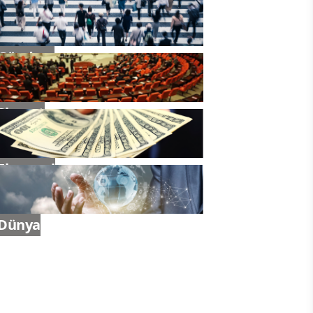
Gündem
Siyaset
Ekonomi
Dünya