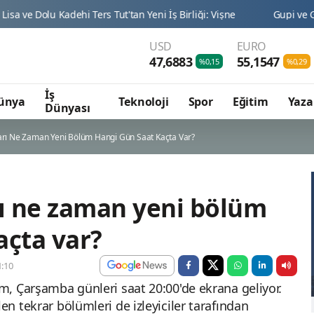
Kadehi Ters Tut'tan Yeni İş Birliği: Vişne
Gupi ve Gülmeyen Kra
USD
EURO
47,6883
55,1547
%0,15
%0,29
İş
ünya
Teknoloji
Spor
Eğitim
Yaza
Dünyası
rı Ne Zaman Yeni Bölüm Hangi Gün Saat Kaçta Var?
ı ne zaman yeni bölüm
açta var?
:10
am, Çarşamba günleri saat 20:00'de ekrana geliyor.
en tekrar bölümleri de izleyiciler tarafından