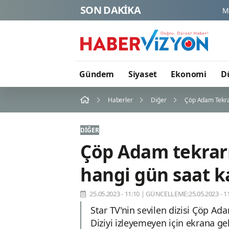
SON DAKİKA
M Lisa ve Dolu 
Gündem
Siyaset
Ekonomi
D
Haberler
Diğer
Çöp Adam Tekra
DIĞER
Çöp Adam tekrar
hangi gün saat k
25.05.2023 - 11:10
|
GÜNCELLEME:25.05.2023 - 11
Star TV'nin sevilen dizisi Çöp Ad
Diziyi izleyemeyen için ekrana gel