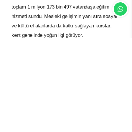
toplam 1 milyon 173 bin 497 vatandaşa eğitim
hizmeti sundu. Mesleki gelişimin yanı sıra sosyal
ve kültürel alanlarda da katkı sağlayan kurslar,
kent genelinde yoğun ilgi görüyor.
YAŞAM BOYU ÖĞRENMEYE DESTEK
KO-MEK, yaygın eğitim anlayışı doğrultusunda
bireylerin yaşam boyu öğrenme süreçlerini
destekliyor. Eğitimler, vatandaşların mesleki
becerilerini geliştirirken sosyal hayata aktif
katılımlarını da teşvik ediyor.
UZEM İLE EĞİTİM HER YERDE
Büyükşehir tarafından hayata geçirilen KO-MEK