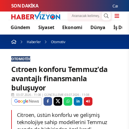
SON DAKİKA
Cansever Hay
Gündem
Siyaset
Ekonomi
Dünya
İş Dün
Haberler
Otomotiv
OTOMOTIV
Cıtroen konforu Temmuz'da
avantajlı finansmanla
buluşuyor
03.07.2026 - 11:08
|
GÜNCELLEME:03.07.2026 - 11:08
Citroen, üstün konforlu ve gelişmiş
teknolojiye sahip modellerini Temmuz