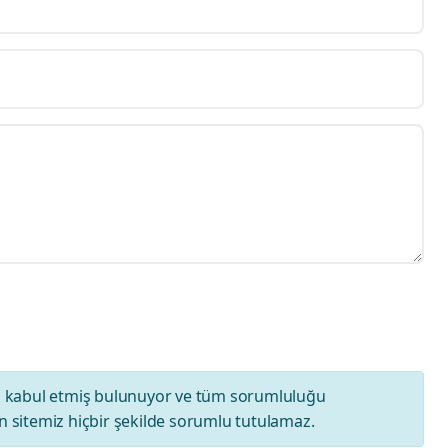
ı
kabul etmiş bulunuyor ve tüm sorumluluğu
 sitemiz hiçbir şekilde sorumlu tutulamaz.