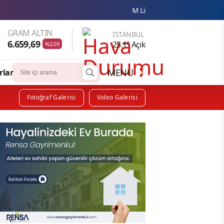
M Lisa ve Dolu Kadehi Ters Tut'tan Yeni İş Bir
GRAM ALTIN
İSTANBUL
6.659,69
25.1° Açık
%2,59
MENU
rlar
Fotoğraf Galerisi
Video Galerisi