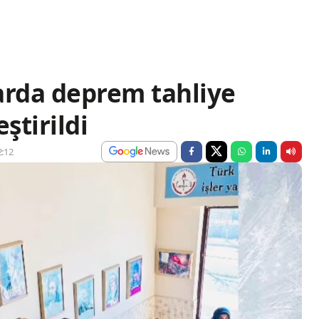
arda deprem tahliye
ştirildi
:12