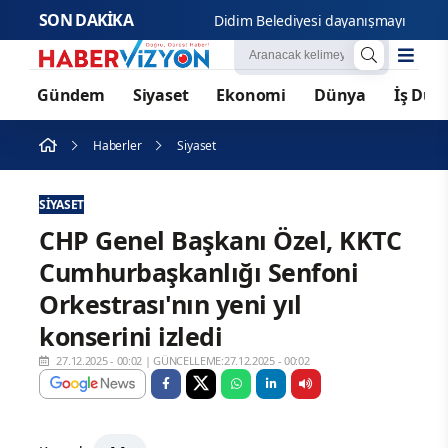
SON DAKİKA
Didim 
Gündem
Siyaset
Ekonomi
Dünya
İş Dün
Haberler
Siyaset
SIYASET
CHP Genel Başkanı Özel, KKTC
Cumhurbaşkanlığı Senfoni
Orkestrası'nın yeni yıl
konserini izledi
27.12.2025 - 00:02
|
GÜNCELLEME:27.12.2025 - 00:02