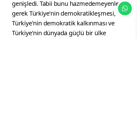
genişledi. Tabii bunu hazmedemeyenler,
gerek Türkiye'nin demokratikleşmesi,
Türkiye'nin demokratik kalkınması ve
Türkiye'nin dünyada güçlü bir ülke
olmasını istemeyenler, şer güçler, hep
devrede oldular. Darbe girişimleri
yaptılar. Muhtıralar verdiler. Sokak
kalkışmalarına giriştiler. Türlü türlü
engellemeler, parti kapatma davaları,
tüm bunları bu engelleri milletimizin
desteğiyle aşa aşa bugünlere geldik."
Tunç, bir yandan Türkiye'yi demokratik
anlamda daha ileriye taşımak, diğer