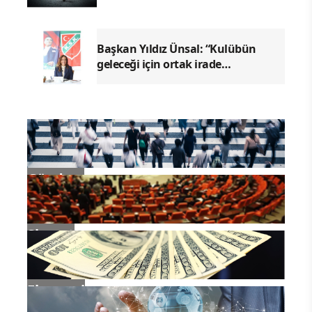
Başkan Yıldız Ünsal: “Kulübün
geleceği için ortak irade
oluşturulmalı"
Gündem
Siyaset
Ekonomi