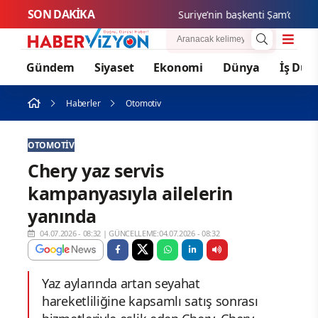
SON DAKİKA
Suriye’nin başkenti Şam’da yolcu o
Gündem
Siyaset
Ekonomi
Dünya
İş Dün
Haberler
Otomotiv
OTOMOTIV
Chery yaz servis
kampanyasıyla ailelerin
yanında
04.07.2026 - 08:32
|
GÜNCELLEME:04.07.2026 - 08:32
Yaz aylarında artan seyahat
hareketliliğine kapsamlı satış sonrası