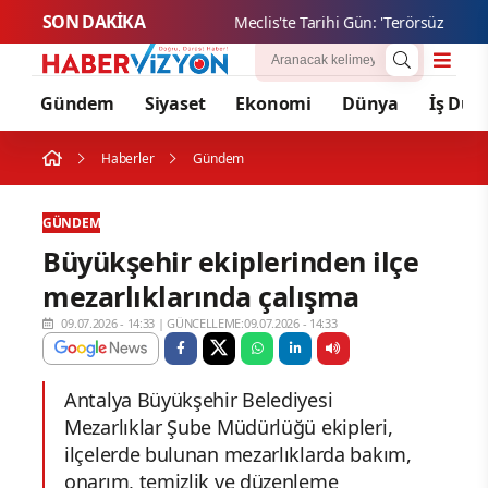
SON DAKİKA
Meclis
Gündem
Siyaset
Ekonomi
Dünya
İş Dün
Haberler
Gündem
GÜNDEM
Büyükşehir ekiplerinden ilçe
mezarlıklarında çalışma
09.07.2026 - 14:33
|
GÜNCELLEME:09.07.2026 - 14:33
Antalya Büyükşehir Belediyesi
Mezarlıklar Şube Müdürlüğü ekipleri,
ilçelerde bulunan mezarlıklarda bakım,
onarım, temizlik ve düzenleme