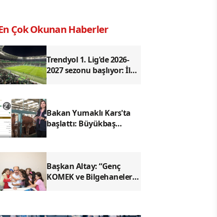
En Çok Okunan Haberler
Trendyol 1. Lig'de 2026-
2027 sezonu başlıyor: İlk
düdük bugün çalacak
Bakan Yumaklı Kars'ta
başlattı: Büyükbaş
hayvanlara dijital kimlik
dönemi geliyor
Başkan Altay: “Genç
KOMEK ve Bilgehanelerde
30 Bin Öğrencimiz Yaz
Aylarını Bizimle Birlikte
Geçiriyor"