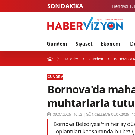
SON DAKİKA
Gündem
Siyaset
Ekonomi
D
Haberler
Gündem
Bornova'da M
GÜNDEM
Bornova'da mahal
muhtarlarla tutu
09.07.2026 - 10:52
|
GÜNCELLEME:09.07.2026 - 10
Bornova Belediyesi'nin her ay düz
Toplantıları kapsamında bu kez Ç