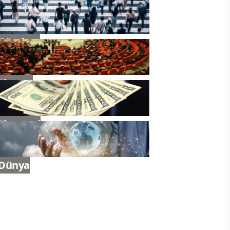
Gündem
Siyaset
Ekonomi
Dünya