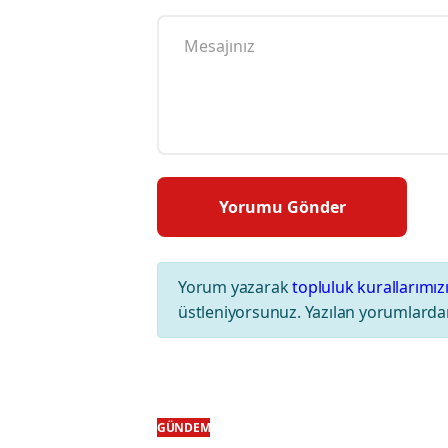
Yorum yazarak
topluluk kurallarımız
üstleniyorsunuz. Yazılan yorumlardan
GÜNDEM