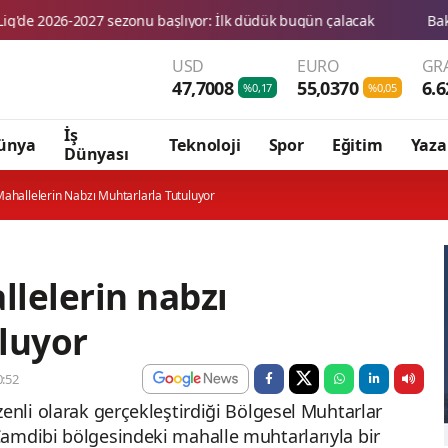
USD
EURO
GR
47,7008
55,0370
6.6
%0,17
%0,05
İş
ünya
Teknoloji
Spor
Eğitim
Yaza
Dünyası
ahallelerin Nabzı Muhtarlarla Tutuluyor
lelerin nabzı
luyor
:52
enli olarak gerçekleştirdiği Bölgesel Muhtarlar
amdibi bölgesindeki mahalle muhtarlarıyla bir