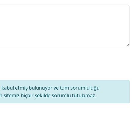
ı
kabul etmiş bulunuyor ve tüm sorumluluğu
 sitemiz hiçbir şekilde sorumlu tutulamaz.