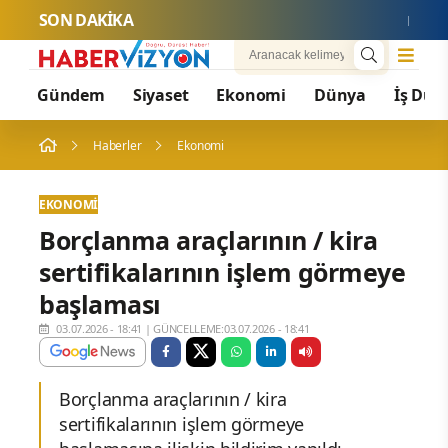
SON DAKİKA
Merkezi 
Gündem
Siyaset
Ekonomi
Dünya
İş Dün
Haberler
Ekonomi
EKONOMI
Borçlanma araçlarının / kira
sertifikalarının işlem görmeye
başlaması
03.07.2026 - 18:41
|
GÜNCELLEME:03.07.2026 - 18:41
Borçlanma araçlarının / kira
sertifikalarının işlem görmeye