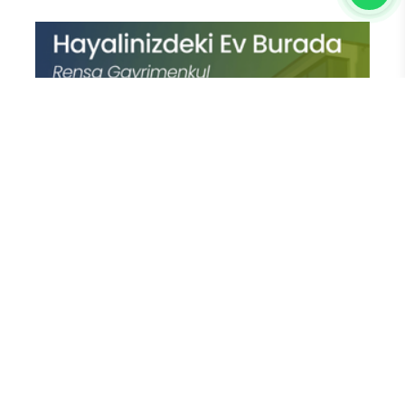
En Çok Okunan Haberler
Meteoroloji Hava Durumu
Tahminini Açıkladı: Sıcaklıklar
Yüksek, Bazı Bölgelerde Sağanak