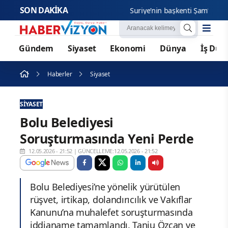
SON DAKİKA
Suriye’nin başkenti Şam’da yolcu o
Gündem
Siyaset
Ekonomi
Dünya
İş Dün
Haberler
Siyaset
SIYASET
Bolu Belediyesi
Soruşturmasında Yeni Perde
12.05.2026 - 21:52
|
GÜNCELLEME:12.05.2026 - 21:52
Bolu Belediyesi’ne yönelik yürütülen
rüşvet, irtikap, dolandırıcılık ve Vakıflar
Kanunu’na muhalefet soruşturmasında
iddianame tamamlandı. Tanju Özcan ve