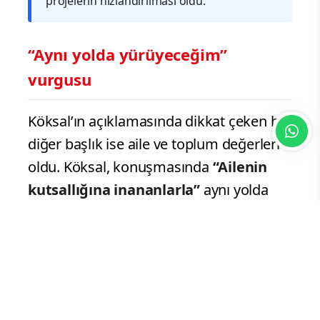
projelerin hızlandırılması oldu.
“Aynı yolda yürüyeceğim”
vurgusu
Köksal’ın açıklamasında dikkat çeken bir
diğer başlık ise aile ve toplum değerleri
oldu. Köksal, konuşmasında
“Ailenin
kutsallığına inananlarla”
aynı yolda
yürüyeceğini söyledi.
Bu ifade, Köksal’ın yeni siyasi
pozisyonunu yalnızca yerel hizmetler
üzerinden değil, aynı zamanda