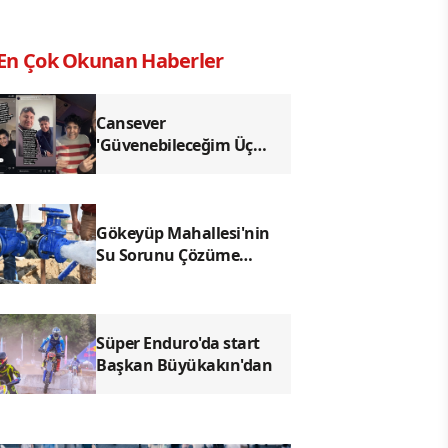
En Çok Okunan Haberler
Cansever
'Güvenebileceğim Üç
İnsandan Biri' Demişti:
Mahmut Görgen'den
Cansever'e Duygusal
Veda
Gökeyüp Mahallesi'nin
Su Sorunu Çözüme
Kavuşturuldu
Süper Enduro'da start
Başkan Büyükakın'dan