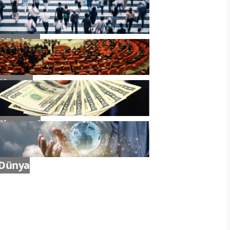
Gündem
Siyaset
Ekonomi
Dünya