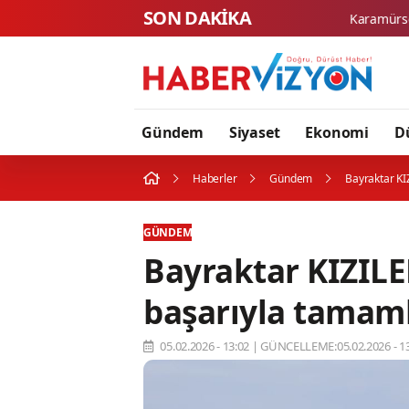
SON DAKİKA
Gündem
Siyaset
Ekonomi
D
Haberler
Gündem
Bayraktar K
GÜNDEM
Bayraktar KIZIL
başarıyla tamam
05.02.2026 - 13:02
|
GÜNCELLEME:05.02.2026 - 13