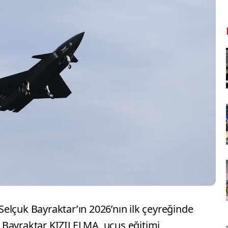
elçuk Bayraktar’ın 2026’nın ilk çeyreğinde
 Bayraktar KIZILELMA, uçuş eğitimi