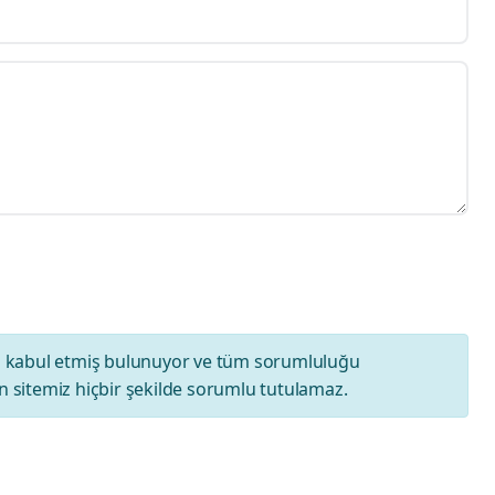
ı
kabul etmiş bulunuyor ve tüm sorumluluğu
 sitemiz hiçbir şekilde sorumlu tutulamaz.