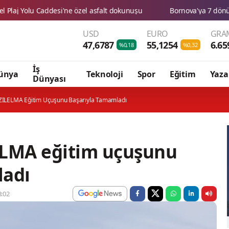
USD
EURO
GRAM
47,6787
55,1254
6.65
%0,18
%0,32
İş
ünya
Teknoloji
Spor
Eğitim
Yaza
Dünyası
IZILELMA Eğitim Uçuşunu Başarıyla Tamamladı
ELMA eğitim uçuşunu
ladı
:02