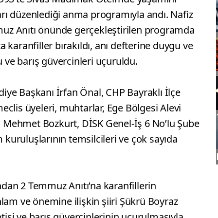
ları düzenlediği anma programıyla andı. Nafiz
uz Anıtı önünde gerçekleştirilen programda
karanfiller bırakıldı, anı defterine duygu ve
u ve barış güvercinleri uçuruldu.
ye Başkanı İrfan Önal, CHP Bayraklı İlçe
clis üyeleri, muhtarlar, Ege Bölgesi Alevi
 Mehmet Bozkurt, DİSK Genel-İş 6 No’lu Şube
m kuruluşlarının temsilcileri ve çok sayıda
dan 2 Temmuz Anıtı’na karanfillerin
lam ve önemine ilişkin şiiri Şükrü Boyraz
etisi ve barış güvercinlerinin uçurulmasıyla