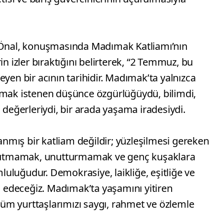
n Önal, konuşmasında Madımak Katliamı’nın
in izler bıraktığını belirterek, “2 Temmuz, bu
yen bir acının tarihidir. Madımak’ta yalnızca
lmak istenen düşünce özgürlüğüydü, bilimdi,
 değerleriydi, bir arada yaşama iradesiydi.
mış bir katliam değildir; yüzleşilmesi gereken
 unutmamak, unutturmamak ve genç kuşaklara
uluğudur. Demokrasiye, laikliğe, eşitliğe ve
edeceğiz. Madımak’ta yaşamını yitiren
 tüm yurttaşlarımızı saygı, rahmet ve özlemle