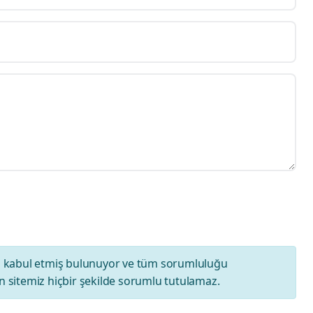
ı
kabul etmiş bulunuyor ve tüm sorumluluğu
 sitemiz hiçbir şekilde sorumlu tutulamaz.