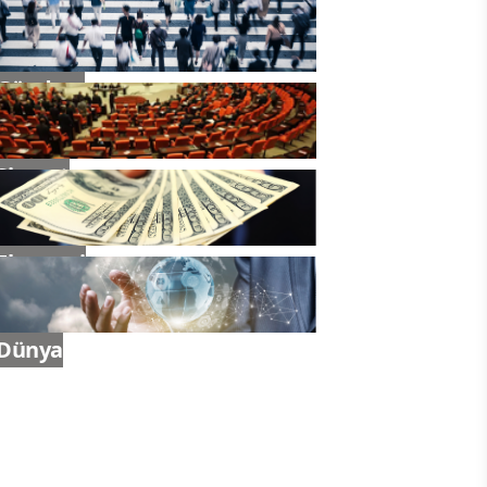
Gündem
Siyaset
Ekonomi
Dünya