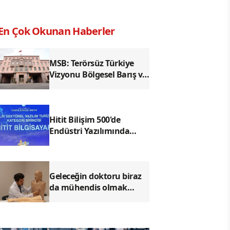
En Çok Okunan Haberler
MSB: Terörsüz Türkiye
Vizyonu Bölgesel Barış ve
Güvenliğe Katkı
Sağlayacak
Hitit Bilişim 500'de
Endüstri Yazılımında
Birinci Sırada
Geleceğin doktoru biraz
da mühendis olmak
zorunda!