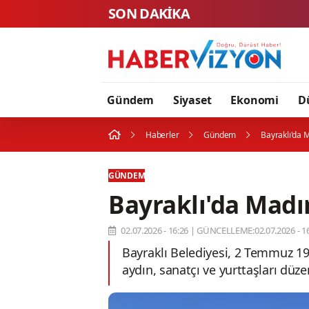
SON DAKİKA
Gündem
Siyaset
Ekonomi
D
Haberler
Gündem
Bayraklı'da
GÜNDEM
Bayraklı'da Mad
02.07.2026 - 16:26
|
GÜNCELLEME:02.07.2026 - 16
Bayraklı Belediyesi, 2 Temmuz 19
aydın, sanatçı ve yurttaşları düz