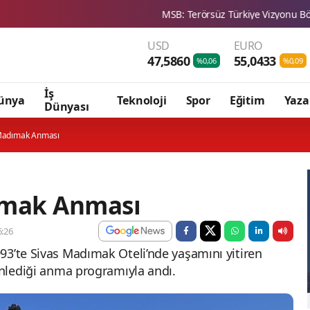
MSB: Terörsüz Türkiye Vizyonu Bölgesel Barış ve 
USD
EURO
47,5860
55,0433
%0,06
%0,09
İş
ünya
Teknoloji
Spor
Eğitim
Yaza
Dünyası
 Madımak Anması
ımak Anması
:26
93’te Sivas Madımak Oteli’nde yaşamını yitiren
enlediği anma programıyla andı.