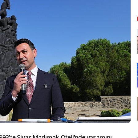
993’te Sivas Madımak Oteli’nde yaşamını