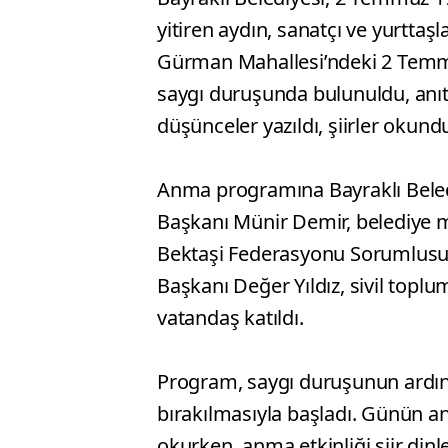
yitiren aydın, sanatçı ve yurttaş
Gürman Mahallesi’ndeki 2 Temm
saygı duruşunda bulunuldu, anıta 
düşünceler yazıldı, şiirler okund
Anma programına Bayraklı Beledi
Başkanı Münir Demir, belediye me
Bektaşi Federasyonu Sorumlusu
Başkanı Değer Yıldız, sivil toplu
vatandaş katıldı.
Program, saygı duruşunun ardın
bırakılmasıyla başladı. Günün an
okurken, anma etkinliği şiir dinl