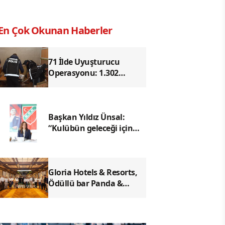
En Çok Okunan Haberler
71 İlde Uyuşturucu
Operasyonu: 1.302
Şüpheli Yakalandı, 844
Kişi Tutuklandı
Başkan Yıldız Ünsal:
“Kulübün geleceği için
ortak irade
oluşturulmalı"
Gloria Hotels & Resorts,
Ödüllü bar Panda &
Sons ile unutulmaz bir
Miksoloji Gecesine İmza
Attı