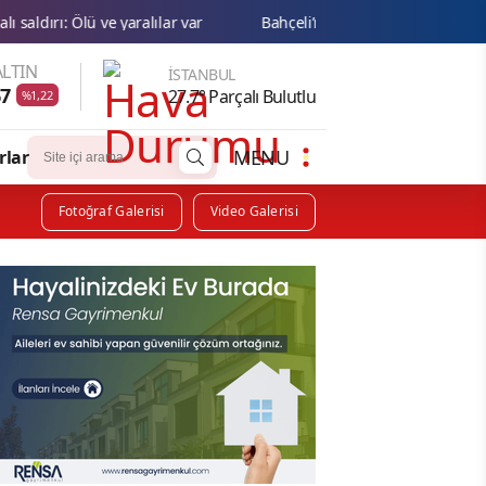
lılar var
Bahçeli’nin öncülüğündeki Terörsüz Türkiye teklifinde
LTIN
İSTANBUL
67
27.7° Parçalı Bulutlu
%1,22
MENU
rlar
Fotoğraf Galerisi
Video Galerisi