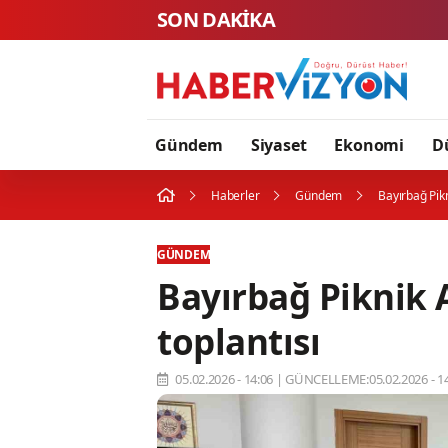
SON DAKİKA
Gündem
Siyaset
Ekonomi
D
Haberler
Gündem
Bayırbağ Pikn
GÜNDEM
Bayırbağ Piknik 
toplantısı
05.02.2026 - 14:06
|
GÜNCELLEME:05.02.2026 - 14