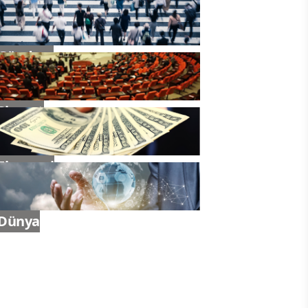
Gündem
Siyaset
Ekonomi
Dünya