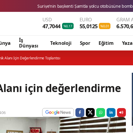
Suriye’nin başkenti Şam’da yolcu otobüsüne bombalı saldırı: Ölü ve yara
USD
EURO
GRAM A
47,7044
55,0125
6.570,
%0,17
%0,01
İş
ünya
Teknoloji
Spor
Eğitim
Yaza
Dünyası
ik Alanı Için Değerlendirme Toplantısı
Alanı için değerlendirme
:06