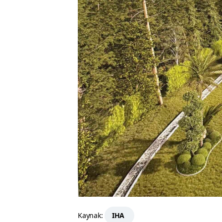
Kaynak:
IHA